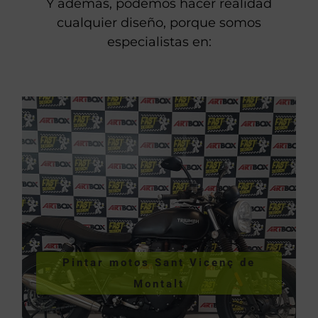
Y además, podemos hacer realidad
cualquier diseño, porque somos
especialistas en:
VER PINTURA DE MOTOS
Pintar motos Sant Vicenç de
Vicenç de Montalt
Montalt
Pintar motos Sant