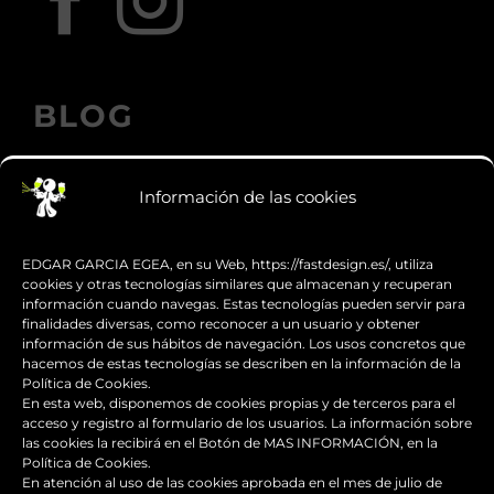
BLOG
Información de las cookies
Los accesorios de moto personalizados
que transforman el diseño
EDGAR GARCIA EGEA, en su Web, https://fastdesign.es/, utiliza
cookies y otras tecnologías similares que almacenan y recuperan
información cuando navegas. Estas tecnologías pueden servir para
Guía de supervivencia: qué hacer con tu
finalidades diversas, como reconocer a un usuario y obtener
moto tras una caída
información de sus hábitos de navegación. Los usos concretos que
hacemos de estas tecnologías se describen en la información de la
Política de Cookies.
¿Qué es y para qué sirve el carenado de
En esta web, disponemos de cookies propias y de terceros para el
una moto?
acceso y registro al formulario de los usuarios. La información sobre
las cookies la recibirá en el Botón de MAS INFORMACIÓN, en la
Política de Cookies.
Seguridad en moto para
En atención al uso de las cookies aprobada en el mes de julio de