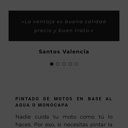
«Muy rápidos y buen trabajo.»
«Siempre me habeis tratado
«Son buenos profesionales y
«Trabajos espectaculares y
«La ventaja es buena calidad
super bien, como si fueramos
con iniciativa buena para los
rapidos, gasss.»
precio y buen trato.»
familia, asi os considero yo,
clientes.»
Hector
ahora os habeis hecho
Demetrio P.
Santos Valencia
grandes, saludos y mucho
Locomotoros
gassss.»
Anton
PINTADO DE MOTOS EN BASE AL
AGUA O MONOCAPA
Nadie cuida tu moto como tú lo
haces. Por eso, si necesitas pintar la