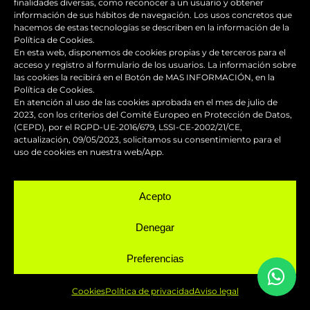
finalidades diversas, como reconocer a un usuario y obtener
Hablemos
información de sus hábitos de navegación. Los usos concretos que
hacemos de estas tecnologías se describen en la información de la
Política de Cookies.
En esta web, disponemos de cookies propias y de terceros para el
SERVICIOS
acceso y registro al formulario de los usuarios. La información sobre
las cookies la recibirá en el Botón de MAS INFORMACIÓN, en la
Política de Cookies.
En atención al uso de las cookies aprobada en el mes de julio de
2023, con los criterios del Comité Europeo en Protección de Datos,
(CEPD), por el RGPD-UE-2016/679, LSSI-CE-2002/21/CE,
actualización, 09/05/2023, solicitamos su consentimiento para el
Reparación y mantenimiento de
uso de cookies en nuestra web/App.
carenados
Acepto
Pintura de competición
Denegar
Pintado de motos
Preferencias
Servicio urgente
Cookies
Política de privacidad
Aviso legal