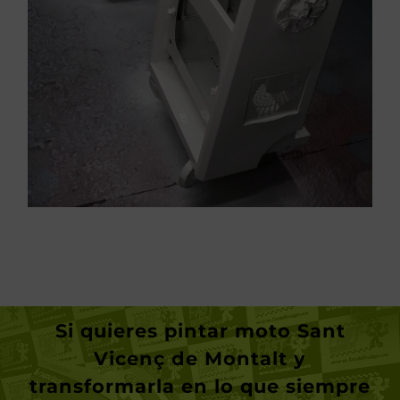
Pintura de piezas
Si quieres
pintar moto Sant
Vicenç de Montalt
y
transformarla en lo que siempre