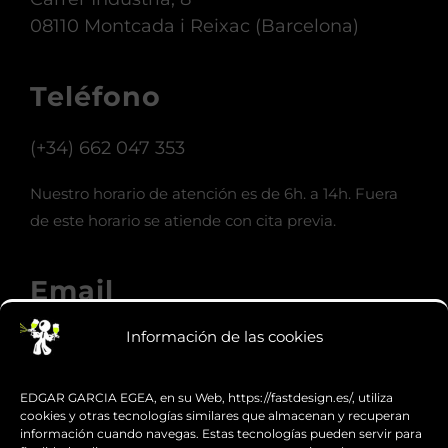
08110 Montcada i Reixac (Barcelona)
Teléfono
(+34) 662 047 353
Nuestro horario de atención es de 6h. a 14h. Fuera
de este horario se atiende con cita previa.
Email
Información de las cookies
info@fastdesign.es
EDGAR GARCIA EGEA, en su Web, https://fastdesign.es/, utiliza
Whatsapp
cookies y otras tecnologías similares que almacenan y recuperan
información cuando navegas. Estas tecnologías pueden servir para