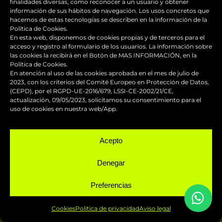
finalidades diversas, como reconocer a un usuario y obtener
información de sus hábitos de navegación. Los usos concretos que
hacemos de estas tecnologías se describen en la información de la
Política de Cookies.
En esta web, disponemos de cookies propias y de terceros para el
acceso y registro al formulario de los usuarios. La información sobre
las cookies la recibirá en el Botón de MAS INFORMACIÓN, en la
Política de Cookies.
En atención al uso de las cookies aprobada en el mes de julio de
2023, con los criterios del Comité Europeo en Protección de Datos,
(CEPD), por el RGPD-UE-2016/679, LSSI-CE-2002/21/CE,
actualización, 09/05/2023, solicitamos su consentimiento para el
uso de cookies en nuestra web/App.
Desde nuestro taller, muy cerca
Acepto
de Sant Vicenç de Montalt en
Denegar
Fast Design
te ofrecemos
servicios profesionales de
Preferencias
pintura industrial. Estamos a tu
disposición.
Cookies
Política de privacidad
Aviso legal