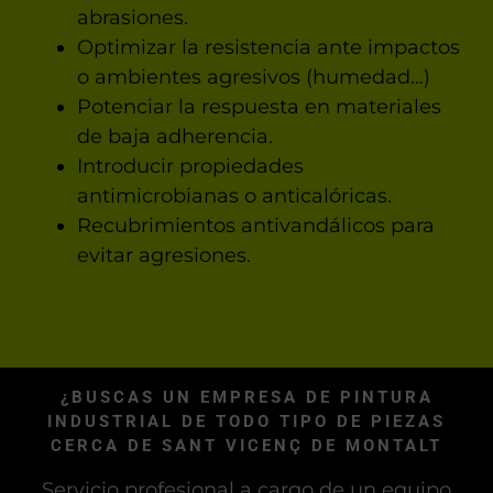
abrasiones.
Optimizar la resistencia ante impactos
o ambientes agresivos (humedad…)
Potenciar la respuesta en materiales
de baja adherencia.
Introducir propiedades
antimicrobianas o anticalóricas.
Recubrimientos antivandálicos para
evitar agresiones.
¿BUSCAS UN EMPRESA DE PINTURA
INDUSTRIAL DE TODO TIPO DE PIEZAS
CERCA DE SANT VICENÇ DE MONTALT
Servicio profesional a cargo de un equipo