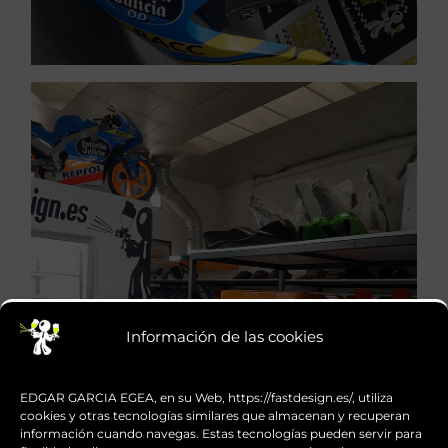
VER SERVICIOS URGENTES
Servicios urgentes, hasta en 24
Información de las cookies
hasta en 24 horas
horas
Servicios urgentes,
EDGAR GARCIA EGEA, en su Web, https://fastdesign.es/, utiliza
cookies y otras tecnologías similares que almacenan y recuperan
información cuando navegas. Estas tecnologías pueden servir para