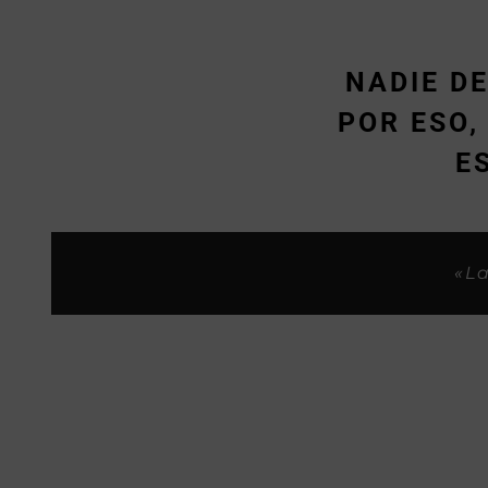
NADIE D
POR ESO
E
«Siempre me habeis tratado sup
«Son buenos p
«
«La