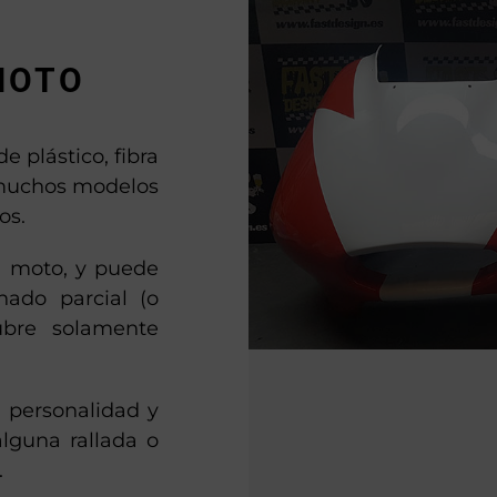
MOTO
e plástico, fibra
n muchos modelos
os.
la moto, y puede
nado parcial (o
bre solamente
 personalidad y
alguna rallada o
.