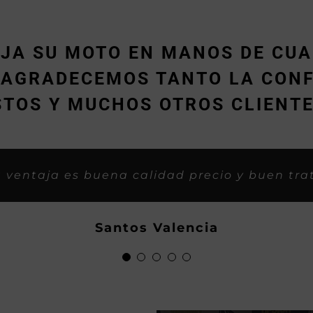
EJA SU MOTO EN MANOS DE CUA
, AGRADECEMOS TANTO LA CONF
STOS Y MUCHOS OTROS CLIENTE
er bien, como si fueramos familia, asi o
rofesionales y con iniciativa buena para 
Trabajos espectaculares y rapidos, gasss
«Muy rápidos y buen trabajo.»
 ventaja es buena calidad precio y buen tra
hecho grandes, saludos y mucho gassss.
Locomotoros
Demetrio P.
Hector
Santos Valencia
Anton