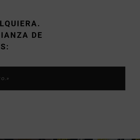
LQUIERA.
IANZA DE
S:
s considero yo, ahora os habeis
los clientes.»
.»
to.»
»