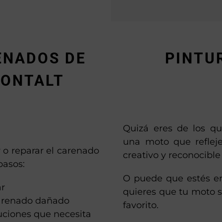
ENADOS DE
PINTU
MONTALT
Quizá eres de los q
una moto que refleje
 o reparar el carenado
creativo y reconocibl
pasos:
O puede que estés e
ar
quieres que tu moto s
carenado dañado
favorito.
luciones que necesita