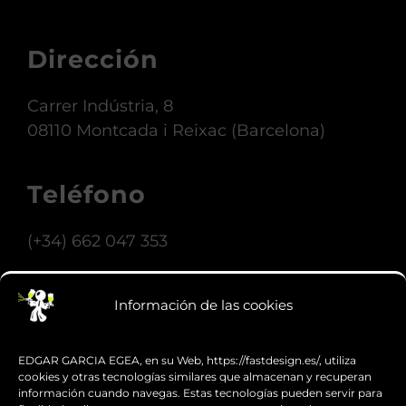
Dirección
Carrer Indústria, 8
08110 Montcada i Reixac (Barcelona)
Teléfono
(+34) 662 047 353
Nuestro horario de atención es de 6h. a 14h. Fuera
Información de las cookies
de este horario se atiende con cita previa.
EDGAR GARCIA EGEA, en su Web, https://fastdesign.es/, utiliza
Email
cookies y otras tecnologías similares que almacenan y recuperan
información cuando navegas. Estas tecnologías pueden servir para