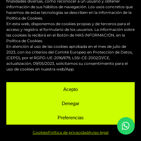
finalidades diversas, como reconocer a un usuario y obtener
info@fastdesign.es
información de sus hábitos de navegación. Los usos concretos que
hacemos de estas tecnologías se describen en la información de la
Política de Cookies.
Whatsapp
En esta web, disponemos de cookies propias y de terceros para el
acceso y registro al formulario de los usuarios. La información sobre
las cookies la recibirá en el Botón de MAS INFORMACIÓN, en la
Política de Cookies.
Hablemos
En atención al uso de las cookies aprobada en el mes de julio de
2023, con los criterios del Comité Europeo en Protección de Datos,
(CEPD), por el RGPD-UE-2016/679, LSSI-CE-2002/21/CE,
SERVICIOS
actualización, 09/05/2023, solicitamos su consentimiento para el
uso de cookies en nuestra web/App.
Acepto
Denegar
Reparación y mantenimiento de
carenados
Preferencias
Pintura de competición
Cookies
Política de privacidad
Aviso legal