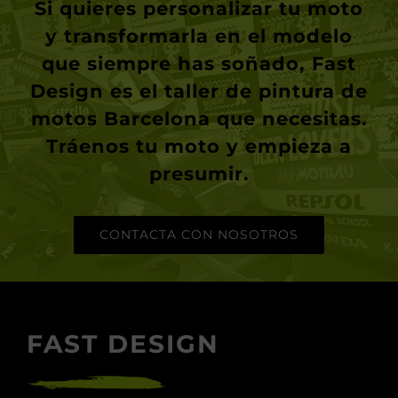
Si quieres personalizar tu moto
y transformarla en el modelo
que siempre has soñado, Fast
Design es el taller de pintura de
motos Barcelona que necesitas.
Tráenos tu moto y empieza a
presumir
.
CONTACTA CON NOSOTROS
FAST DESIGN