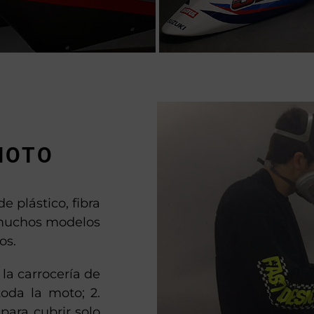
MOTO
e plástico, fibra
n muchos modelos
os.
la carrocería de
toda la moto; 2.
para cubrir solo