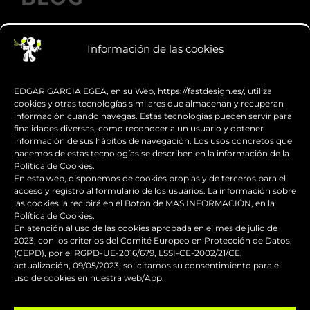
Información de las cookies
Los accesorios de moto personalizados
que transforman el diseño
EDGAR GARCIA EGEA, en su Web, https://fastdesign.es/, utiliza
cookies y otras tecnologías similares que almacenan y recuperan
información cuando navegas. Estas tecnologías pueden servir para
Guía de supervivencia: qué hacer con tu
finalidades diversas, como reconocer a un usuario y obtener
moto tras una caída
información de sus hábitos de navegación. Los usos concretos que
hacemos de estas tecnologías se describen en la información de la
Política de Cookies.
¿Qué es y para qué sirve el carenado de
En esta web, disponemos de cookies propias y de terceros para el
una moto?
acceso y registro al formulario de los usuarios. La información sobre
las cookies la recibirá en el Botón de MAS INFORMACIÓN, en la
Política de Cookies.
Seguridad en moto para
En atención al uso de las cookies aprobada en el mes de julio de
2023, con los criterios del Comité Europeo en Protección de Datos,
desplazamientos seguros
(CEPD), por el RGPD-UE-2016/679, LSSI-CE-2002/21/CE,
actualización, 09/05/2023, solicitamos su consentimiento para el
Personalizar el baúl de moto para que
uso de cookies en nuestra web/App.
todo vaya en conjunto