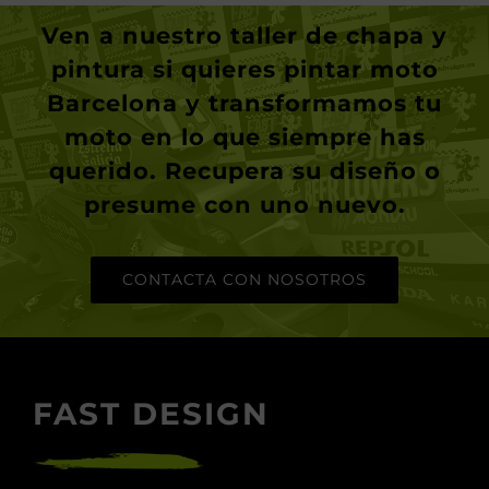
Ven a nuestro taller de chapa y
pintura si quieres
pintar moto
Barcelona
y transformamos tu
moto en lo que siempre has
querido. Recupera su diseño o
presume con uno nuevo.
CONTACTA CON NOSOTROS
FAST DESIGN