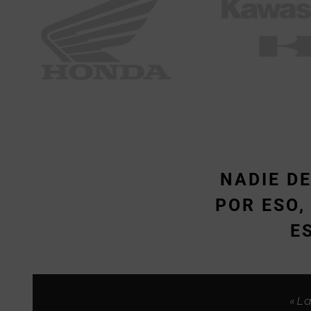
NADIE D
POR ESO
E
«Siempre me habeis tratado sup
«Son buenos p
«
«La