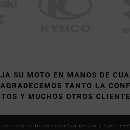
EJA SU MOTO EN MANOS DE CUA
, AGRADECEMOS TANTO LA CONF
STOS Y MUCHOS OTROS CLIENTE
er bien, como si fueramos familia, asi o
rofesionales y con iniciativa buena para 
Trabajos espectaculares y rapidos, gasss
«Muy rápidos y buen trabajo.»
 ventaja es buena calidad precio y buen tra