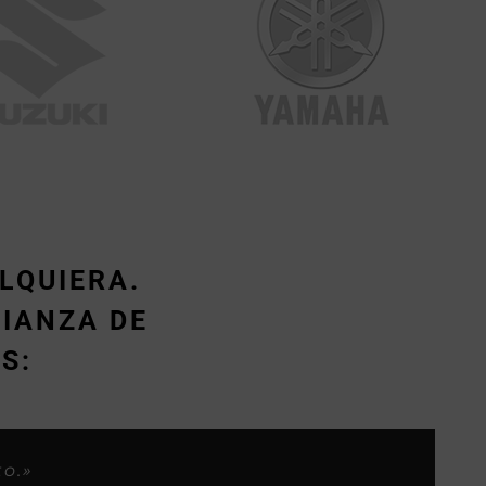
LQUIERA.
IANZA DE
S:
s considero yo, ahora os habeis
los clientes.»
.»
to.»