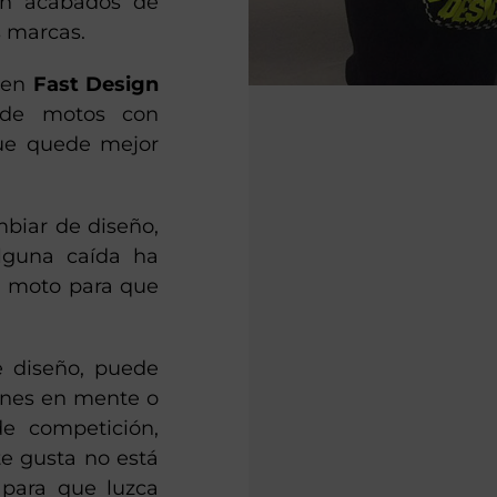
on acabados de
s marcas.
, en
Fast Design
a de motos con
que quede mejor
mbiar de diseño,
lguna caída ha
la moto para que
 diseño, puede
ienes en mente o
de competición,
e gusta no está
 para que luzca