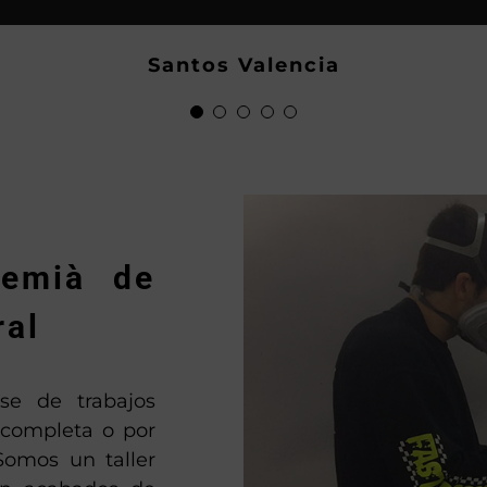
hecho grandes, saludos y mucho gassss.
Locomotoros
Demetrio P.
Hector
Santos Valencia
Anton
remià de
ral
se de trabajos
 completa o por
Somos un taller