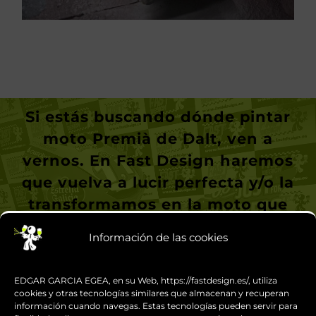
Si estás buscando dónde
pintar
moto Premià de Dalt
, ven a
vernos. En Fast Design haremos
Información de las cookies
que vuelva a lucir perfecta y/o la
transformamos en la moto que
EDGAR GARCIA EGEA, en su Web, https://fastdesign.es/, utiliza
cookies y otras tecnologías similares que almacenan y recuperan
tienes en la mente.
información cuando navegas. Estas tecnologías pueden servir para