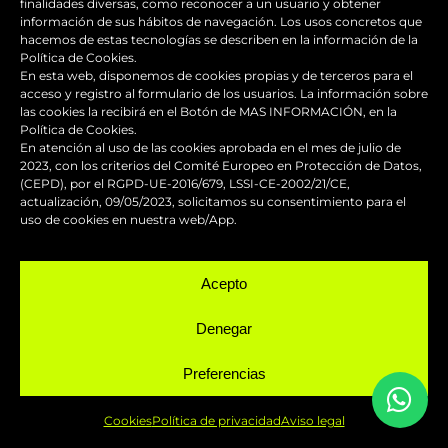
finalidades diversas, como reconocer a un usuario y obtener
información de sus hábitos de navegación. Los usos concretos que
hacemos de estas tecnologías se describen en la información de la
Política de Cookies.
En esta web, disponemos de cookies propias y de terceros para el
acceso y registro al formulario de los usuarios. La información sobre
BLOG
las cookies la recibirá en el Botón de MAS INFORMACIÓN, en la
Política de Cookies.
En atención al uso de las cookies aprobada en el mes de julio de
2023, con los criterios del Comité Europeo en Protección de Datos,
(CEPD), por el RGPD-UE-2016/679, LSSI-CE-2002/21/CE,
actualización, 09/05/2023, solicitamos su consentimiento para el
Los accesorios de moto personalizados
uso de cookies en nuestra web/App.
que transforman el diseño
Acepto
Guía de supervivencia: qué hacer con tu
moto tras una caída
Denegar
¿Qué es y para qué sirve el carenado de
Preferencias
una moto?
Cookies
Política de privacidad
Aviso legal
Seguridad en moto para