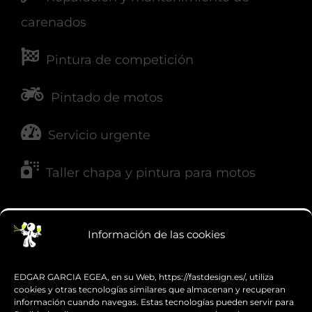
carenados
Pintura de competición
Pintado de motos
Servicio urgente
Taller chapa y pintura para motos
NUESTRAS REDES
Información de las cookies
EDGAR GARCIA EGEA, en su Web, https://fastdesign.es/, utiliza
cookies y otras tecnologías similares que almacenan y recuperan
información cuando navegas. Estas tecnologías pueden servir para