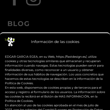
BLOG
Información de las cookies
Los accesorios de moto personalizados
que transforman el diseño
EDGAR GARCIA EGEA, en su Web, https://fastdesign.es/, utiliza
cookies y otras tecnologías similares que almacenan y recuperan
información cuando navegas. Estas tecnologías pueden servir para
Guía de supervivencia: qué hacer con tu
finalidades diversas, como reconocer a un usuario y obtener
moto tras una caída
información de sus hábitos de navegación. Los usos concretos que
hacemos de estas tecnologías se describen en la información de la
Política de Cookies.
¿Qué es y para qué sirve el carenado de
En esta web, disponemos de cookies propias y de terceros para el
una moto?
acceso y registro al formulario de los usuarios. La información sobre
las cookies la recibirá en el Botón de MAS INFORMACIÓN, en la
Política de Cookies.
Seguridad en moto para
En atención al uso de las cookies aprobada en el mes de julio de
2023, con los criterios del Comité Europeo en Protección de Datos,