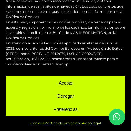
finalidades diversas, como reconocer a un usuario y obtener
información de sus hábitos de navegación. Los usos concretos que
hacemos de estas tecnologías se describen en la información de la
Política de Cookies.
En esta web, disponemos de cookies propias y de terceros para el
acceso y registro al formulario de los usuarios. La información sobre
Estamos a tu disposición. El
las cookies la recibirá en el Botón de MAS INFORMACIÓN, en la
Política de Cookies.
taller de
Fast Design
, muy cerca
En atención al uso de las cookies aprobada en el mes de julio de
de Badia del Vallès, te ofrece
2023, con los criterios del Comité Europeo en Protección de Datos,
(CEPD), por el RGPD-UE-2016/679, LSSI-CE-2002/21/CE,
servicios profesionales de
actualización, 09/05/2023, solicitamos su consentimiento para el
uso de cookies en nuestra web/App.
pintura industrial.
Acepto
CONTACTA CON NOSOTROS
Denegar
Preferencias
FAST DESIGN
Cookies
Política de privacidad
Aviso legal