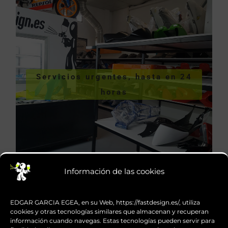
VER SERVICIOS URGENTES
Servicios urgentes, hasta en 24
hasta en 24 horas
horas
Servicios urgentes,
Información de las cookies
EDGAR GARCIA EGEA, en su Web, https://fastdesign.es/, utiliza
cookies y otras tecnologías similares que almacenan y recuperan
información cuando navegas. Estas tecnologías pueden servir para