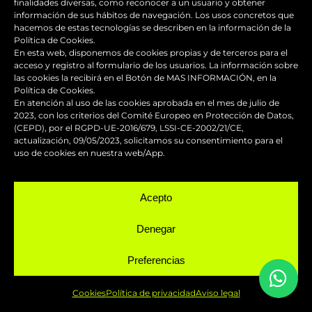
Teléfono
finalidades diversas, como reconocer a un usuario y obtener
información de sus hábitos de navegación. Los usos concretos que
hacemos de estas tecnologías se describen en la información de la
(+34) 662 047 353
Política de Cookies.
En esta web, disponemos de cookies propias y de terceros para el
acceso y registro al formulario de los usuarios. La información sobre
Nuestro horario de atención es de 6h. a 14h. Fuera
las cookies la recibirá en el Botón de MAS INFORMACIÓN, en la
de este horario se atiende con cita previa.
Política de Cookies.
En atención al uso de las cookies aprobada en el mes de julio de
2023, con los criterios del Comité Europeo en Protección de Datos,
(CEPD), por el RGPD-UE-2016/679, LSSI-CE-2002/21/CE,
Email
actualización, 09/05/2023, solicitamos su consentimiento para el
uso de cookies en nuestra web/App.
info@fastdesign.es
Acepto
Whatsapp
Denegar
Hablemos
Preferencias
Cookies
Política de privacidad
Aviso legal
SERVICIOS