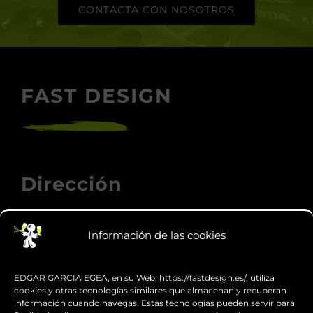
que tienes en mente.
Ven a vernos y presume de
moto
.
CONTACTA CON NOSOTROS
FAST DESIGN
Información de las cookies
Dirección
EDGAR GARCIA EGEA, en su Web, https://fastdesign.es/, utiliza
cookies y otras tecnologías similares que almacenan y recuperan
Carrer Indústria, 8
información cuando navegas. Estas tecnologías pueden servir para