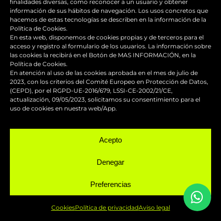
finalidades diversas, como reconocer a un usuario y obtener
08110 Montcada i Reixac (Barcelona)
información de sus hábitos de navegación. Los usos concretos que
hacemos de estas tecnologías se describen en la información de la
Política de Cookies.
Teléfono
En esta web, disponemos de cookies propias y de terceros para el
acceso y registro al formulario de los usuarios. La información sobre
las cookies la recibirá en el Botón de MAS INFORMACIÓN, en la
Política de Cookies.
(+34) 662 047 353
En atención al uso de las cookies aprobada en el mes de julio de
2023, con los criterios del Comité Europeo en Protección de Datos,
Nuestro horario de atención es de 6h. a 14h. Fuera
(CEPD), por el RGPD-UE-2016/679, LSSI-CE-2002/21/CE,
actualización, 09/05/2023, solicitamos su consentimiento para el
de este horario se atiende con cita previa.
uso de cookies en nuestra web/App.
Email
Acepto
info@fastdesign.es
Denegar
Preferencias
Whatsapp
Cookies
Política de privacidad
Aviso legal