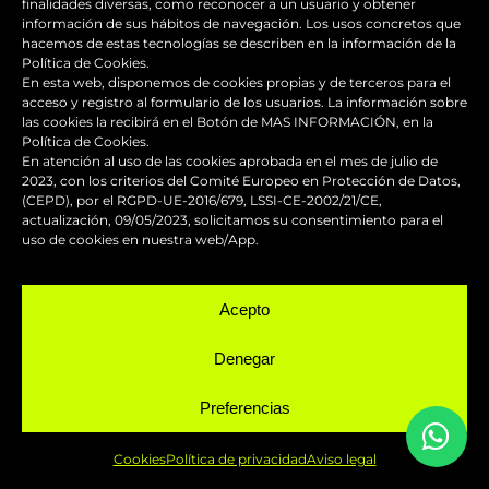
finalidades diversas, como reconocer a un usuario y obtener
(+34) 662 047 353
información de sus hábitos de navegación. Los usos concretos que
hacemos de estas tecnologías se describen en la información de la
Nuestro horario de atención es de 6h. a 14h. Fuera
Política de Cookies.
En esta web, disponemos de cookies propias y de terceros para el
de este horario se atiende con cita previa.
acceso y registro al formulario de los usuarios. La información sobre
las cookies la recibirá en el Botón de MAS INFORMACIÓN, en la
Política de Cookies.
Email
En atención al uso de las cookies aprobada en el mes de julio de
2023, con los criterios del Comité Europeo en Protección de Datos,
(CEPD), por el RGPD-UE-2016/679, LSSI-CE-2002/21/CE,
actualización, 09/05/2023, solicitamos su consentimiento para el
info@fastdesign.es
uso de cookies en nuestra web/App.
Whatsapp
Acepto
Hablemos
Denegar
Preferencias
SERVICIOS
Cookies
Política de privacidad
Aviso legal