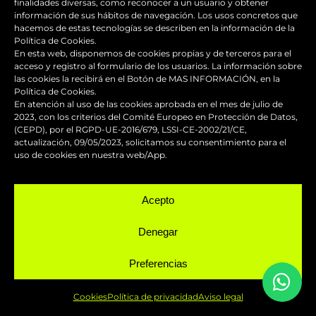
finalidades diversas, como reconocer a un usuario y obtener
información de sus hábitos de navegación. Los usos concretos que
hacemos de estas tecnologías se describen en la información de la
Política de Cookies.
SERVICIOS
En esta web, disponemos de cookies propias y de terceros para el
acceso y registro al formulario de los usuarios. La información sobre
las cookies la recibirá en el Botón de MAS INFORMACIÓN, en la
Política de Cookies.
En atención al uso de las cookies aprobada en el mes de julio de
2023, con los criterios del Comité Europeo en Protección de Datos,
(CEPD), por el RGPD-UE-2016/679, LSSI-CE-2002/21/CE,
Reparación y mantenimiento de
actualización, 09/05/2023, solicitamos su consentimiento para el
uso de cookies en nuestra web/App.
carenados
Acepto
Pintura de competición
Denegar
Pintado de motos
Preferencias
Servicio urgente
Cookies
Política de privacidad
Aviso legal