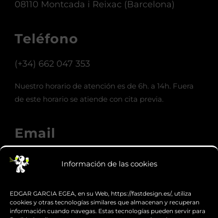
08110 Montcada i Reixac (Barcelona)
Teléfono
(+34) 662 047 353
Nuestro horario de atención es de 6h. a 14h. Fuera
de este horario se atiende con cita previa.
Email
info@fastdesign.es
Información de las cookies
Whatsapp
EDGAR GARCIA EGEA, en su Web, https://fastdesign.es/, utiliza
cookies y otras tecnologías similares que almacenan y recuperan
información cuando navegas. Estas tecnologías pueden servir para
Hablemos