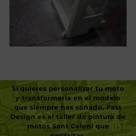
Si quieres personalizar tu moto
y transformarla en el modelo
que siempre has soñado, Fast
Design es el taller de pintura de
motos Sant Celoni que
necesitas.