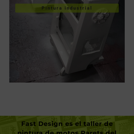
Pintura industrial
industriales
Pintura de piezas
Fast Design
es el taller de
pintura de motos Parets del