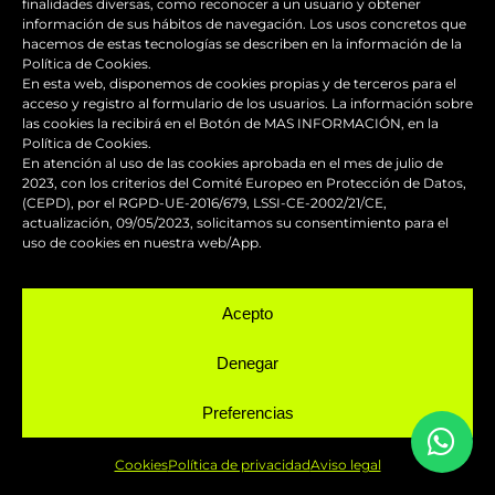
finalidades diversas, como reconocer a un usuario y obtener
información de sus hábitos de navegación. Los usos concretos que
hacemos de estas tecnologías se describen en la información de la
Dirección
Política de Cookies.
En esta web, disponemos de cookies propias y de terceros para el
acceso y registro al formulario de los usuarios. La información sobre
Carrer Indústria, 8
las cookies la recibirá en el Botón de MAS INFORMACIÓN, en la
08110 Montcada i Reixac (Barcelona)
Política de Cookies.
En atención al uso de las cookies aprobada en el mes de julio de
2023, con los criterios del Comité Europeo en Protección de Datos,
(CEPD), por el RGPD-UE-2016/679, LSSI-CE-2002/21/CE,
Teléfono
actualización, 09/05/2023, solicitamos su consentimiento para el
uso de cookies en nuestra web/App.
(+34) 662 047 353
Acepto
Nuestro horario de atención es de 6h. a 14h. Fuera
de este horario se atiende con cita previa.
Denegar
Preferencias
Email
Cookies
Política de privacidad
Aviso legal
info@fastdesign.es