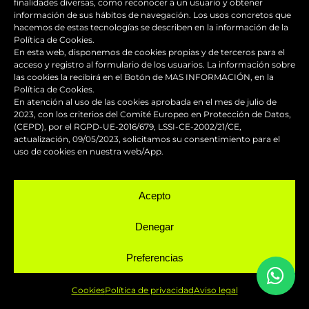
finalidades diversas, como reconocer a un usuario y obtener
información de sus hábitos de navegación. Los usos concretos que
hacemos de estas tecnologías se describen en la información de la
FAST DESIGN
Política de Cookies.
En esta web, disponemos de cookies propias y de terceros para el
acceso y registro al formulario de los usuarios. La información sobre
las cookies la recibirá en el Botón de MAS INFORMACIÓN, en la
Política de Cookies.
En atención al uso de las cookies aprobada en el mes de julio de
2023, con los criterios del Comité Europeo en Protección de Datos,
Dirección
(CEPD), por el RGPD-UE-2016/679, LSSI-CE-2002/21/CE,
actualización, 09/05/2023, solicitamos su consentimiento para el
uso de cookies en nuestra web/App.
Carrer Indústria, 8
08110 Montcada i Reixac (Barcelona)
Acepto
Teléfono
Denegar
Preferencias
(+34) 662 047 353
Nuestro horario de atención es de 6h. a 14h. Fuera
Cookies
Política de privacidad
Aviso legal