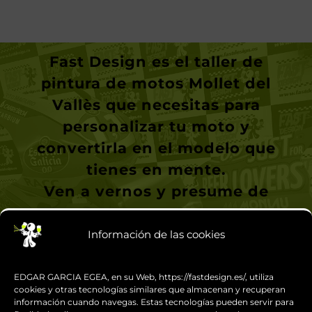
Fast Design
es el taller de
pintura de motos Mollet del
Vallès
que necesitas para
personalizar tu moto y
convertirla en el modelo que
tienes en mente.
Ven a vernos y presume de
moto
.
Información de las cookies
CONTACTA CON NOSOTROS
EDGAR GARCIA EGEA, en su Web, https://fastdesign.es/, utiliza
cookies y otras tecnologías similares que almacenan y recuperan
información cuando navegas. Estas tecnologías pueden servir para