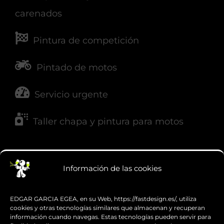
carenados
Pintura de competición
Pintado de motos
Servicio urgente
Taller chapa y pintura para motos
NUESTRAS REDES
Información de las cookies
EDGAR GARCIA EGEA, en su Web, https://fastdesign.es/, utiliza
cookies y otras tecnologías similares que almacenan y recuperan
información cuando navegas. Estas tecnologías pueden servir para