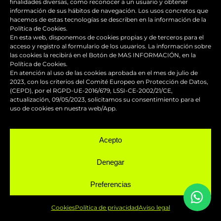
finalidades diversas, como reconocer a un usuario y obtener
información de sus hábitos de navegación. Los usos concretos que
hacemos de estas tecnologías se describen en la información de la
Política de Cookies.
En esta web, disponemos de cookies propias y de terceros para el
acceso y registro al formulario de los usuarios. La información sobre
BLOG
las cookies la recibirá en el Botón de MAS INFORMACIÓN, en la
Política de Cookies.
En atención al uso de las cookies aprobada en el mes de julio de
2023, con los criterios del Comité Europeo en Protección de Datos,
(CEPD), por el RGPD-UE-2016/679, LSSI-CE-2002/21/CE,
actualización, 09/05/2023, solicitamos su consentimiento para el
Los accesorios de moto personalizados
uso de cookies en nuestra web/App.
que transforman el diseño
Acepto
Guía de supervivencia: qué hacer con tu
moto tras una caída
Denegar
¿Qué es y para qué sirve el carenado de
Preferencias
una moto?
Cookies
Política de privacidad
Aviso legal
Seguridad en moto para