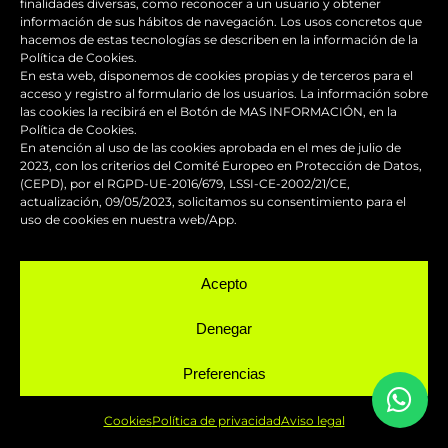
Hablemos
finalidades diversas, como reconocer a un usuario y obtener
información de sus hábitos de navegación. Los usos concretos que
hacemos de estas tecnologías se describen en la información de la
Política de Cookies.
SERVICIOS
En esta web, disponemos de cookies propias y de terceros para el
acceso y registro al formulario de los usuarios. La información sobre
las cookies la recibirá en el Botón de MAS INFORMACIÓN, en la
Política de Cookies.
En atención al uso de las cookies aprobada en el mes de julio de
2023, con los criterios del Comité Europeo en Protección de Datos,
(CEPD), por el RGPD-UE-2016/679, LSSI-CE-2002/21/CE,
Reparación y mantenimiento de
actualización, 09/05/2023, solicitamos su consentimiento para el
uso de cookies en nuestra web/App.
carenados
Acepto
Pintura de competición
Denegar
Pintado de motos
Preferencias
Servicio urgente
Cookies
Política de privacidad
Aviso legal