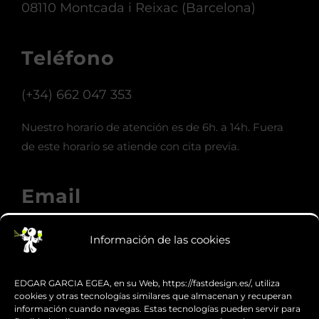
08110 Montcada i Reixac (Barcelona)
Teléfono
(+34) 662 047 353
Nuestro horario de atención es de 6h. a 14h. Fuera
de este horario se atiende con cita previa.
Email
info@fastdesign.es
Información de las cookies
Whatsapp
EDGAR GARCIA EGEA, en su Web, https://fastdesign.es/, utiliza
cookies y otras tecnologías similares que almacenan y recuperan
información cuando navegas. Estas tecnologías pueden servir para