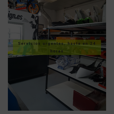
VER SERVICIOS URGENTES
Servicios urgentes, hasta en 24
hasta en 24 horas
horas
Servicios urgentes,