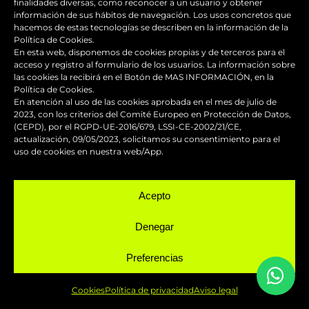
finalidades diversas, como reconocer a un usuario y obtener
información de sus hábitos de navegación. Los usos concretos que
hacemos de estas tecnologías se describen en la información de la
Política de Cookies.
En esta web, disponemos de cookies propias y de terceros para el
acceso y registro al formulario de los usuarios. La información sobre
las cookies la recibirá en el Botón de MAS INFORMACIÓN, en la
Política de Cookies.
En atención al uso de las cookies aprobada en el mes de julio de
BLOG
2023, con los criterios del Comité Europeo en Protección de Datos,
(CEPD), por el RGPD-UE-2016/679, LSSI-CE-2002/21/CE,
actualización, 09/05/2023, solicitamos su consentimiento para el
uso de cookies en nuestra web/App.
Los accesorios de moto personalizados
Acepto
que transforman el diseño
Denegar
Guía de supervivencia: qué hacer con tu
moto tras una caída
Preferencias
¿Qué es y para qué sirve el carenado de
Cookies
Política de privacidad
Aviso legal
una moto?