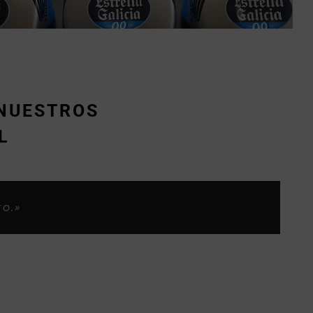
 NUESTROS
L
s considero yo, ahora os habeis
los clientes.»
.»
to.»
»