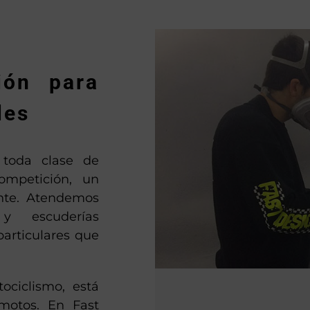
ión para
les
 toda clase de
ompetición, un
ente. Atendemos
 y escuderías
particulares que
ociclismo, está
motos. En Fast