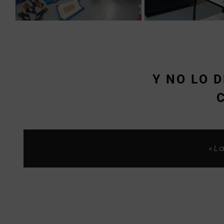
Y NO LO 
«Siempre me habeis tratado sup
«Son buenos p
«
«La