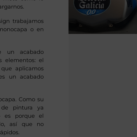
rgarnos.
sign trabajamos
o monocapa o en
ne un acabado
s elementos: el
z que aplicamos
 es un acabado
nocapa. Como su
de pintura ya
o es porque el
ado, así que no
rápidos.