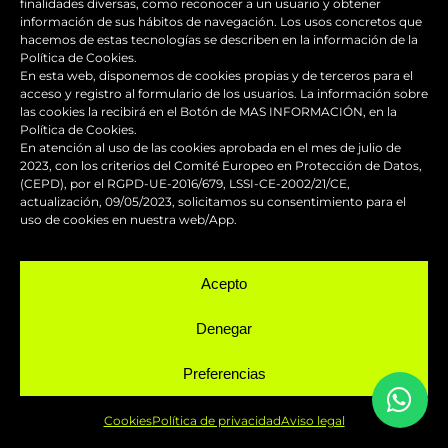
finalidades diversas, como reconocer a un usuario y obtener
información de sus hábitos de navegación. Los usos concretos que
hacemos de estas tecnologías se describen en la información de la
Política de Cookies.
En esta web, disponemos de cookies propias y de terceros para el
Los accesorios de moto personalizados
acceso y registro al formulario de los usuarios. La información sobre
que transforman el diseño
las cookies la recibirá en el Botón de MAS INFORMACIÓN, en la
Política de Cookies.
En atención al uso de las cookies aprobada en el mes de julio de
Guía de supervivencia: qué hacer con tu
2023, con los criterios del Comité Europeo en Protección de Datos,
(CEPD), por el RGPD-UE-2016/679, LSSI-CE-2002/21/CE,
moto tras una caída
actualización, 09/05/2023, solicitamos su consentimiento para el
uso de cookies en nuestra web/App.
¿Qué es y para qué sirve el carenado de
una moto?
Acepto
Seguridad en moto para
Denegar
desplazamientos seguros
Preferencias
Personalizar el baúl de moto para que
todo vaya en conjunto
Cookies
Política de privacidad
Aviso legal