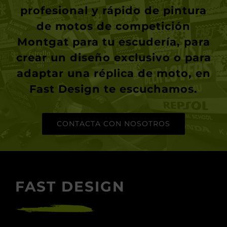
profesional y rápido de
pintura
de motos de competición
Montgat
para tu escudería, para
crear un diseño exclusivo o para
adaptar una réplica de moto, en
Fast Design
te escuchamos.
CONTACTA CON NOSOTROS
FAST DESIGN