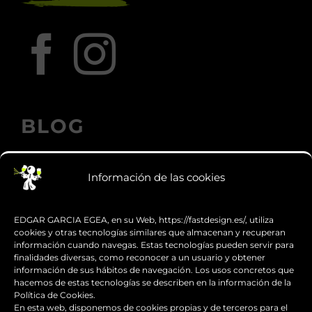
BLOG
Información de las cookies
Los accesorios de moto personalizados
que transforman el diseño
EDGAR GARCIA EGEA, en su Web, https://fastdesign.es/, utiliza
cookies y otras tecnologías similares que almacenan y recuperan
información cuando navegas. Estas tecnologías pueden servir para
Guía de supervivencia: qué hacer con tu
finalidades diversas, como reconocer a un usuario y obtener
moto tras una caída
información de sus hábitos de navegación. Los usos concretos que
hacemos de estas tecnologías se describen en la información de la
Política de Cookies.
¿Qué es y para qué sirve el carenado de
En esta web, disponemos de cookies propias y de terceros para el