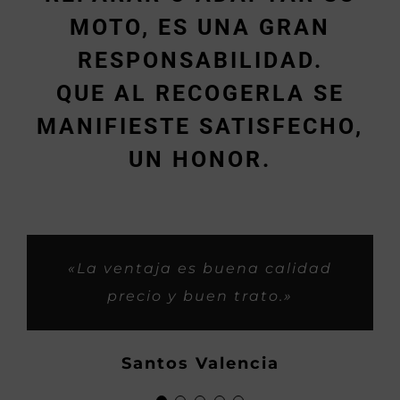
MOTO, ES UNA GRAN
RESPONSABILIDAD.
QUE AL RECOGERLA SE
MANIFIESTE SATISFECHO,
UN HONOR.
«Muy rápidos y buen trabajo.»
«Siempre me habeis tratado
«Son buenos profesionales y
«Trabajos espectaculares y
«La ventaja es buena calidad
super bien, como si fueramos
con iniciativa buena para los
rapidos, gasss.»
precio y buen trato.»
familia, asi os considero yo,
clientes.»
Hector
ahora os habeis hecho
Demetrio P.
Santos Valencia
grandes, saludos y mucho
Locomotoros