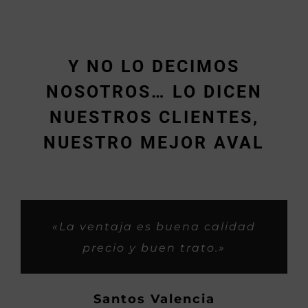
Y NO LO DECIMOS
NOSOTROS… LO DICEN
NUESTROS CLIENTES,
NUESTRO MEJOR AVAL
«Muy rápidos y buen trabajo.»
«Siempre me habeis tratado
«Son buenos profesionales y
«Trabajos espectaculares y
«La ventaja es buena calidad
super bien, como si fueramos
con iniciativa buena para los
rapidos, gasss.»
precio y buen trato.»
familia, asi os considero yo,
clientes.»
Hector
ahora os habeis hecho
Demetrio P.
Santos Valencia