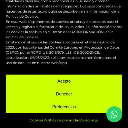
finalidades diversas, como reconocer a un usuario y obtener
información de sus hábitos de navegación. Los usos concretos que
hacemos de estas tecnologías se describen en la información de la
Política de Cookies.
Reparación y mantenimiento de
En esta web, disponemos de cookies propias y de terceros para el
acceso y registro al formulario de los usuarios. La información sobre
carenados
las cookies la recibirá en el Botón de MAS INFORMACIÓN, en la
Política de Cookies.
En atención al uso de las cookies aprobada en el mes de julio de
Pintura de competición
2023, con los criterios del Comité Europeo en Protección de Datos,
(CEPD), por el RGPD-UE-2016/679, LSSI-CE-2002/21/CE,
actualización, 09/05/2023, solicitamos su consentimiento para el
Pintado de motos
uso de cookies en nuestra web/App.
Servicio urgente
Acepto
Denegar
Taller chapa y pintura para motos
Preferencias
NUESTRAS REDES
Cookies
Política de privacidad
Aviso legal