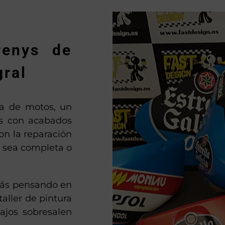
renys de
gral
ra de motos, un
os con acabados
on la reparación
a sea completa o
tás pensando en
taller de pintura
ajos sobresalen