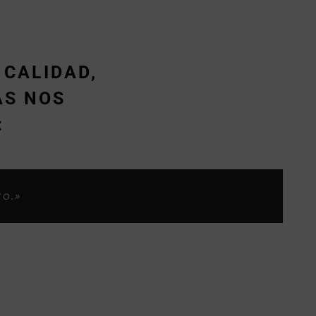
 CALIDAD,
ÁS NOS
:
s considero yo, ahora os habeis
los clientes.»
.»
to.»
»