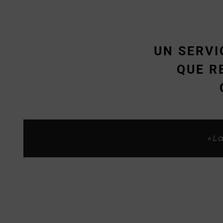
UN SERVI
QUE R
«Siempre me habeis tratado sup
«Son buenos p
«
«La