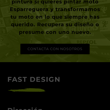
pintura si quieres
pintar moto
Esparreguera
y transformamos
tu moto en lo que siempre has
querido. Recupera su diseño o
presume con uno nuevo.
CONTACTA CON NOSOTROS
FAST DESIGN