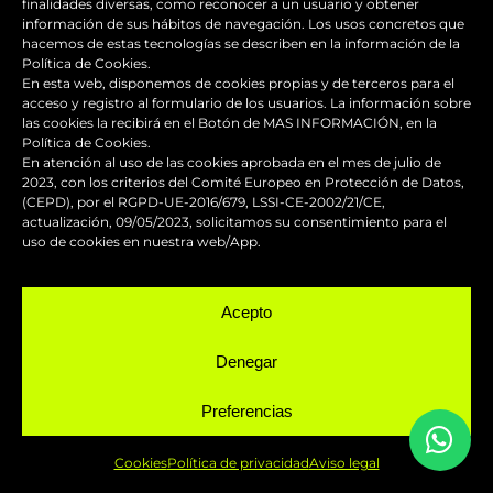
finalidades diversas, como reconocer a un usuario y obtener
Whatsapp
información de sus hábitos de navegación. Los usos concretos que
hacemos de estas tecnologías se describen en la información de la
Política de Cookies.
Hablemos
En esta web, disponemos de cookies propias y de terceros para el
acceso y registro al formulario de los usuarios. La información sobre
las cookies la recibirá en el Botón de MAS INFORMACIÓN, en la
Política de Cookies.
SERVICIOS
En atención al uso de las cookies aprobada en el mes de julio de
2023, con los criterios del Comité Europeo en Protección de Datos,
(CEPD), por el RGPD-UE-2016/679, LSSI-CE-2002/21/CE,
actualización, 09/05/2023, solicitamos su consentimiento para el
uso de cookies en nuestra web/App.
Reparación y mantenimiento de
Acepto
carenados
Denegar
Pintura de competición
Preferencias
Pintado de motos
Cookies
Política de privacidad
Aviso legal