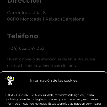
Dirección
Carrer Indústria, 8
08110 Montcada i Reixac (Barcelona)
Teléfono
(+34) 662 047 353
Nuestro horario de atención es de 6h. a 14h. Fuera
de este horario se atiende con cita previa.
Información de las cookies
Email
info@fastdesign.es
EDGAR GARCIA EGEA, en su Web, https://fastdesign.es/, utiliza
cookies y otras tecnologías similares que almacenan y recuperan
información cuando navegas. Estas tecnologías pueden servir para