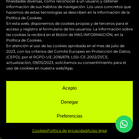
finalidades diversas, como reconocer a un usuario y obtener
información de sus hábitos de navegación. Los usos concretos que
hacemos de estas tecnologías se describen en la información de la
Política de Cookies.
En esta web, disponemos de cookies propias y de terceros para el
acceso y registro al formulario de los usuarios. La información sobre
las cookies la recibirá en el Botón de MAS INFORMACIÓN, en la
Política de Cookies.
En atención al uso de las cookies aprobada en el mes de julio de
2023, con los criterios del Comité Europeo en Protección de Datos,
(CEPD), por el RGPD-UE-2016/679, LSSI-CE-2002/21/CE,
actualización, 09/05/2023, solicitamos su consentimiento para el
uso de cookies en nuestra web/App.
Acepto
Denegar
Si estás pensando en
pintar
carenado de moto de
Preferencias
Esparreguera
, consúltanos sin
Cookies
Política de privacidad
Aviso legal
compromiso tu idea o diseño…