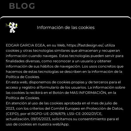
BLOG
Información de las cookies
Los accesorios de moto personalizados
que transforman el diseño
EDGAR GARCIA EGEA, en su Web, https://fastdesign.es/, utiliza
cookies y otras tecnologías similares que almacenan y recuperan
información cuando navegas. Estas tecnologías pueden servir para
Guía de supervivencia: qué hacer con tu
finalidades diversas, como reconocer a un usuario y obtener
moto tras una caída
información de sus hábitos de navegación. Los usos concretos que
hacemos de estas tecnologías se describen en la información de la
Política de Cookies.
¿Qué es y para qué sirve el carenado de
En esta web, disponemos de cookies propias y de terceros para el
una moto?
acceso y registro al formulario de los usuarios. La información sobre
las cookies la recibirá en el Botón de MAS INFORMACIÓN, en la
Política de Cookies.
Seguridad en moto para
En atención al uso de las cookies aprobada en el mes de julio de
2023, con los criterios del Comité Europeo en Protección de Datos,
desplazamientos seguros
(CEPD), por el RGPD-UE-2016/679, LSSI-CE-2002/21/CE,
actualización, 09/05/2023, solicitamos su consentimiento para el
Personalizar el baúl de moto para que
uso de cookies en nuestra web/App.