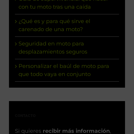
con tu moto tras una caída
¿Qué es y para qué sirve el
carenado de una moto?
Seguridad en moto para
desplazamientos seguros
Personalizar el baúl de moto para
que todo vaya en conjunto
CONTACTO
Si quieres
recibir más información
,