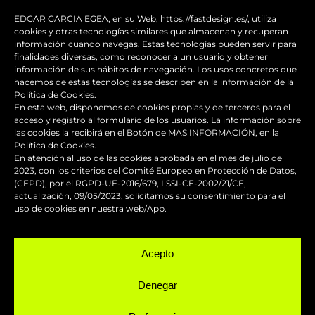
que transforman el diseño
EDGAR GARCIA EGEA, en su Web, https://fastdesign.es/, utiliza
cookies y otras tecnologías similares que almacenan y recuperan
información cuando navegas. Estas tecnologías pueden servir para
Guía de supervivencia: qué hacer con tu
finalidades diversas, como reconocer a un usuario y obtener
moto tras una caída
información de sus hábitos de navegación. Los usos concretos que
hacemos de estas tecnologías se describen en la información de la
Política de Cookies.
¿Qué es y para qué sirve el carenado de
En esta web, disponemos de cookies propias y de terceros para el
una moto?
acceso y registro al formulario de los usuarios. La información sobre
las cookies la recibirá en el Botón de MAS INFORMACIÓN, en la
Política de Cookies.
Seguridad en moto para
En atención al uso de las cookies aprobada en el mes de julio de
2023, con los criterios del Comité Europeo en Protección de Datos,
desplazamientos seguros
(CEPD), por el RGPD-UE-2016/679, LSSI-CE-2002/21/CE,
actualización, 09/05/2023, solicitamos su consentimiento para el
Personalizar el baúl de moto para que
uso de cookies en nuestra web/App.
todo vaya en conjunto
Acepto
Denegar