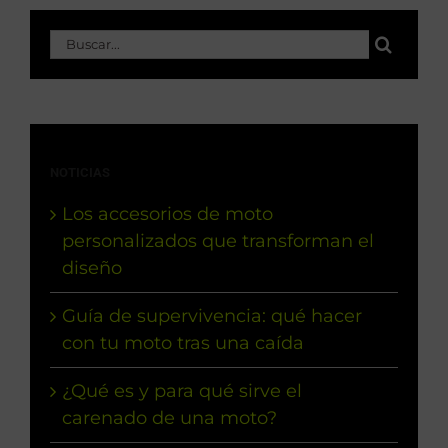
Buscar:
NOTICIAS
Los accesorios de moto
personalizados que transforman el
diseño
Guía de supervivencia: qué hacer
con tu moto tras una caída
¿Qué es y para qué sirve el
carenado de una moto?