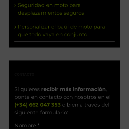
Seguridad en moto para
desplazamientos seguros
Personalizar el baúl de moto para
que todo vaya en conjunto
CONTACTO
Si quieres
recibir más información
,
ponte en contacto con nosotros en el
(+34) 662 047 353
o bien a través del
siguiente formulario:
Nombre *