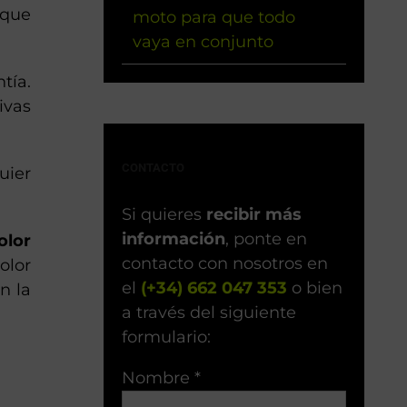
 que
moto para que todo
vaya en conjunto
tía.
ivas
CONTACTO
uier
Si quieres
recibir más
información
, ponte en
olor
contacto con nosotros en
olor
el
(+34) 662 047 353
o bien
n la
a través del siguiente
formulario:
Nombre *