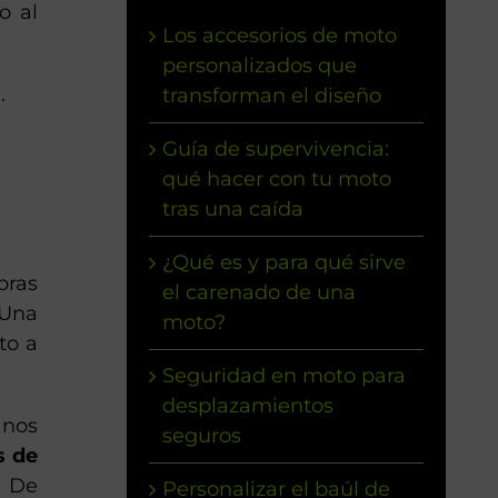
o al
Los accesorios de moto
personalizados que
.
transforman el diseño
Guía de supervivencia:
qué hacer con tu moto
tras una caída
¿Qué es y para qué sirve
pras
el carenado de una
 Una
moto?
to a
Seguridad en moto para
desplazamientos
 nos
seguros
s de
. De
Personalizar el baúl de