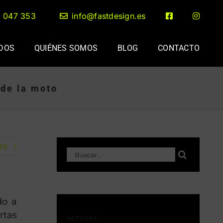
2 047 353
info@fastdesign.es
ADOS
QUIÉNES SOMOS
BLOG
CONTACTO
 de la moto
te
Buscar:
do a
rtas
NOTICIAS