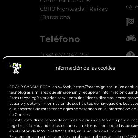
Carrer Indústria, 8
car
08110 Montcada i Reixac
(Barcelona)
Teléfono
(+34) 662 047 353
Información de las cookies
Nuestro horario de atención es
de 6h. a 14h. Fuera de este
par
horario se atiende con cita previa.
EDGAR GARCIA EGEA, en su Web, https://fastdesign.es/, utiliza cookies
tecnologías similares que almacenan y recuperan información cuand
Estas tecnologías pueden servir para finalidades diversas, como reco
usuario y obtener información de sus hábitos de navegación. Los uso
Email
que hacemos de estas tecnologías se describen en la información de la
de Cookies.
En esta web, disponemos de cookies propias y de terceros para el acc
info@fastdesign.es
registro al formulario de los usuarios. La información sobre las cookies
en el Botón de MAS INFORMACIÓN, en la Política de Cookies.
En atención al uso de las cookies aprobada en el mes de julio de 2023,