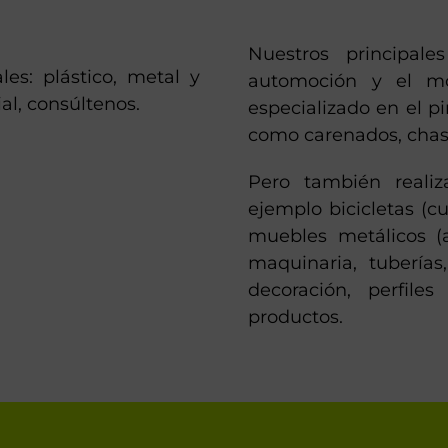
Nuestros principale
es: plástico, metal y
automoción y el m
al, consúltenos.
especializado en el p
como carenados, chasis
Pero también reali
ejemplo bicicletas (c
muebles metálicos (aux
maquinaria, tubería
decoración, perfil
productos.