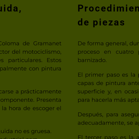
uida,
Procedimien
de piezas
 Coloma de Gramanet
De forma general, dur
tor del motociclismo,
proceso en cuatro p
s particulares. Estos
barnizado.
cipalmente con pintura
El primer paso es la 
capas de pintura ante
icarse a prácticamente
superficie y, en oca
 componente. Presenta
para hacerla más apta
 la hora de escoger el
Después, para asegur
adecuadamente, se a
quida no es gruesa.
El tercer paso es la 