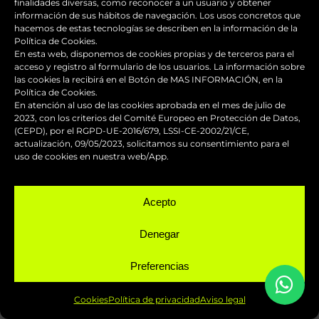
finalidades diversas, como reconocer a un usuario y obtener
información de sus hábitos de navegación. Los usos concretos que
hacemos de estas tecnologías se describen en la información de la
Política de Cookies.
En esta web, disponemos de cookies propias y de terceros para el
COMPETICIÓN
VER PINTURA DE MOTOS DE
acceso y registro al formulario de los usuarios. La información sobre
las cookies la recibirá en el Botón de MAS INFORMACIÓN, en la
Pintura de motos de competición
Política de Cookies.
competición
En atención al uso de las cookies aprobada en el mes de julio de
2023, con los criterios del Comité Europeo en Protección de Datos,
Pintura de motos de
(CEPD), por el RGPD-UE-2016/679, LSSI-CE-2002/21/CE,
actualización, 09/05/2023, solicitamos su consentimiento para el
uso de cookies en nuestra web/App.
Acepto
Denegar
Preferencias
Cookies
Política de privacidad
Aviso legal