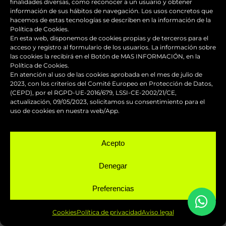
finalidades diversas, como reconocer a un usuario y obtener
información de sus hábitos de navegación. Los usos concretos que
hacemos de estas tecnologías se describen en la información de la
Política de Cookies.
En esta web, disponemos de cookies propias y de terceros para el
acceso y registro al formulario de los usuarios. La información sobre
las cookies la recibirá en el Botón de MAS INFORMACIÓN, en la
Política de Cookies.
En atención al uso de las cookies aprobada en el mes de julio de
2023, con los criterios del Comité Europeo en Protección de Datos,
(CEPD), por el RGPD-UE-2016/679, LSSI-CE-2002/21/CE,
actualización, 09/05/2023, solicitamos su consentimiento para el
uso de cookies en nuestra web/App.
VER SERVICIOS URGENTES
Servicios urgentes, hasta en 24
Acepto
hasta en 24 horas
horas
Servicios urgentes,
Denegar
Preferencias
Cookies
Política de privacidad
Aviso legal