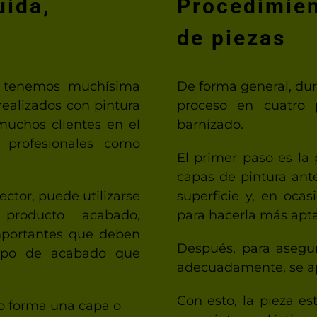
uida,
Procedimien
de piezas
, tenemos muchísima
De forma general, dur
realizados con pintura
proceso en cuatro p
uchos clientes en el
barnizado.
s profesionales como
El primer paso es la 
capas de pintura ante
ector, puede utilizarse
superficie y, en oca
 producto acabado,
para hacerla más apta
mportantes que deben
Después, para asegur
tipo de acabado que
adecuadamente, se a
Con esto, la pieza es
no forma una capa o