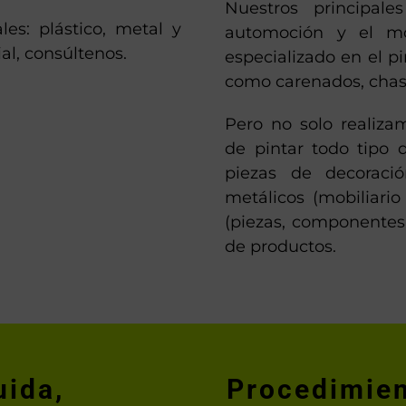
Nuestros principale
es: plástico, metal y
automoción y el m
al, consúltenos.
especializado en el p
como carenados, chasis
Pero no solo realiza
de pintar todo tipo 
piezas de decoraci
metálicos (mobiliario a
(piezas, componentes,
de productos.
uida,
Procedimien