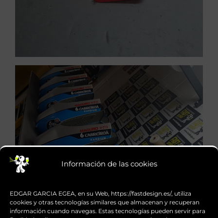
COMPETICIÓN
Información de las cookies
VER PINTURA DE MOTOS DE
Pintura de motos de competición
competición
EDGAR GARCIA EGEA, en su Web, https://fastdesign.es/, utiliza
cookies y otras tecnologías similares que almacenan y recuperan
Pintura de motos de
información cuando navegas. Estas tecnologías pueden servir para