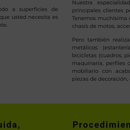
Nuestra especialid
odo a superficies de
principales clientes 
 que usted necesita es
Tenemos muchísima ex
te.
chasis de motos, acces
Pero también realiz
metálicos (estanterí
bicicletas (cuadros, p
maquinaria, perfiles 
mobiliario con acab
piezas de decoración, 
uida,
Procedimien