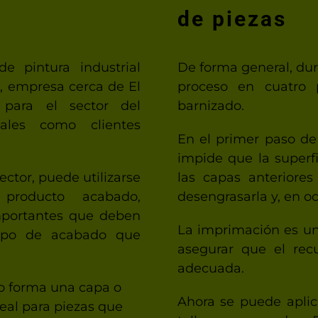
de piezas
 pintura industrial
De forma general, dur
n, empresa cerca de El
proceso en cuatro p
para el sector del
barnizado.
nales como clientes
En el primer paso de
impide que la superfi
ector, puede utilizarse
las capas anteriores 
 producto acabado,
desengrasarla y, en o
mportantes que deben
La imprimación es un
tipo de acabado que
asegurar que el rec
adecuada.
no forma una capa o
Ahora se puede aplica
deal para piezas que