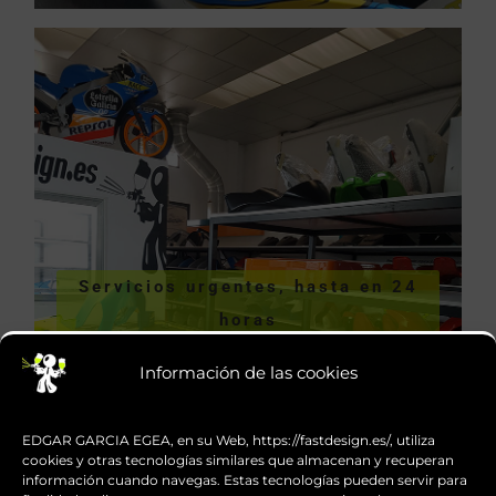
VER SERVICIOS URGENTES
Servicios urgentes, hasta en 24
hasta en 24 horas
horas
Servicios urgentes,
Información de las cookies
EDGAR GARCIA EGEA, en su Web, https://fastdesign.es/, utiliza
cookies y otras tecnologías similares que almacenan y recuperan
información cuando navegas. Estas tecnologías pueden servir para