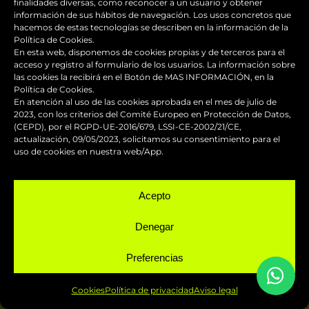
finalidades diversas, como reconocer a un usuario y obtener
información de sus hábitos de navegación. Los usos concretos que
hacemos de estas tecnologías se describen en la información de la
Política de Cookies.
En esta web, disponemos de cookies propias y de terceros para el
acceso y registro al formulario de los usuarios. La información sobre
las cookies la recibirá en el Botón de MAS INFORMACIÓN, en la
Política de Cookies.
En atención al uso de las cookies aprobada en el mes de julio de
2023, con los criterios del Comité Europeo en Protección de Datos,
(CEPD), por el RGPD-UE-2016/679, LSSI-CE-2002/21/CE,
actualización, 09/05/2023, solicitamos su consentimiento para el
En
Fast Design
le ofrecemos
uso de cookies en nuestra web/App.
servicios profesionales de
pintura industrial desde nuestro
Acepto
taller, muy cerca de Cubelles.
Denegar
Estamos a su disposición.
Preferencias
CONTACTA CON NOSOTROS
Cookies
Política de privacidad
Aviso legal