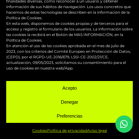
finalidades diversas, como reconocer a un usuario y obtener
información de sus hábitos de navegación. Los usos concretos que
hacemos de estas tecnologías se describen en la información de la
Política de Cookies.
En esta web, disponemos de cookies propias y de terceros para el
Reparación y mantenimiento de
acceso y registro al formulario de los usuarios. La información sobre
las cookies la recibirá en el Botón de MAS INFORMACIÓN, en la
carenados
Política de Cookies.
En atención al uso de las cookies aprobada en el mes de julio de
2023, con los criterios del Comité Europeo en Protección de Datos,
Pintura de competición
(CEPD), por el RGPD-UE-2016/679, LSSI-CE-2002/21/CE,
actualización, 09/05/2023, solicitamos su consentimiento para el
uso de cookies en nuestra web/App.
Pintado de motos
Servicio urgente
Acepto
Denegar
Taller chapa y pintura para motos
Preferencias
NUESTRAS REDES
Cookies
Política de privacidad
Aviso legal