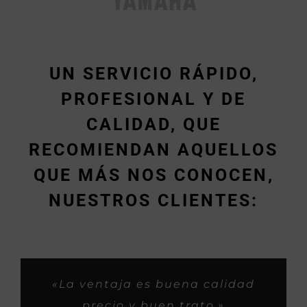
UN SERVICIO RÁPIDO,
PROFESIONAL Y DE
CALIDAD, QUE
RECOMIENDAN AQUELLOS
QUE MÁS NOS CONOCEN,
NUESTROS CLIENTES:
«Muy rápidos y buen trabajo.»
«Siempre me habeis tratado
«Son buenos profesionales y
«Trabajos espectaculares y
«La ventaja es buena calidad
super bien, como si fueramos
con iniciativa buena para los
rapidos, gasss.»
precio y buen trato.»