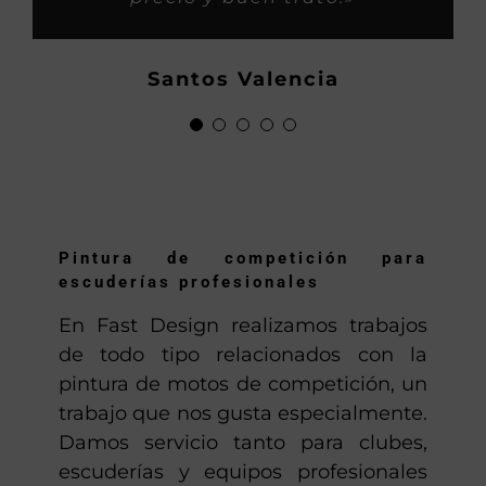
familia, asi os considero yo,
clientes.»
Hector
ahora os habeis hecho
Demetrio P.
Santos Valencia
grandes, saludos y mucho
Locomotoros
gassss.»
Anton
Pintura de competición para
escuderías profesionales
En Fast Design realizamos trabajos
de todo tipo relacionados con la
pintura de motos de competición, un
trabajo que nos gusta especialmente.
Damos servicio tanto para clubes,
escuderías y equipos profesionales