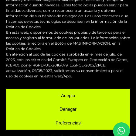
información cuando navegas. Estas tecnologías pueden servir para
Guía de supervivencia: qué hacer con tu
finalidades diversas, como reconocer a un usuario y obtener
moto tras una caída
información de sus hábitos de navegación. Los usos concretos que
hacemos de estas tecnologías se describen en la información de la
Política de Cookies.
¿Qué es y para qué sirve el carenado de
En esta web, disponemos de cookies propias y de terceros para el
una moto?
acceso y registro al formulario de los usuarios. La información sobre
las cookies la recibirá en el Botón de MAS INFORMACIÓN, en la
Política de Cookies.
Seguridad en moto para
En atención al uso de las cookies aprobada en el mes de julio de
2023, con los criterios del Comité Europeo en Protección de Datos,
desplazamientos seguros
(CEPD), por el RGPD-UE-2016/679, LSSI-CE-2002/21/CE,
actualización, 09/05/2023, solicitamos su consentimiento para el
Personalizar el baúl de moto para que
uso de cookies en nuestra web/App.
todo vaya en conjunto
Acepto
Denegar
Preferencias
©
2026 Fast Design |
Aviso legal
|
Info sobre cookies
|
Política de
privacidad
|
Servicio en toda la provincia de Barcelona
|
Diseño