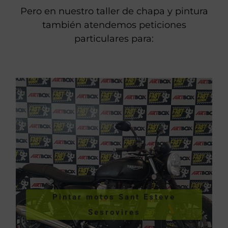
Pero en nuestro taller de chapa y pintura
también atendemos peticiones
particulares para:
VER PINTURA DE MOTOS
Pintar motos Sant Esteve
Esteve Sesrovires
Sesrovires