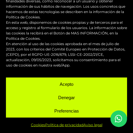
finalidades diversas, como reconocer a un usuario y obtener
información de sus hábitos de navegación. Los usos concretos que
hacemos de estas tecnologías se describen en la información de la
Política de Cookies.
En esta web, disponemos de cookies propias y de terceros para el
acceso y registro al formulario de los usuarios. La información sobre
las cookies la recibirá en el Botón de MAS INFORMACIÓN, en la
BLOG
Política de Cookies.
En atención al uso de las cookies aprobada en el mes de julio de
2023, con los criterios del Comité Europeo en Protección de Datos,
(CEPD), por el RGPD-UE-2016/679, LSSI-CE-2002/21/CE,
actualización, 09/05/2023, solicitamos su consentimiento para el
uso de cookies en nuestra web/App.
Los accesorios de moto personalizados
que transforman el diseño
Acepto
Guía de supervivencia: qué hacer con tu
Denegar
moto tras una caída
Preferencias
¿Qué es y para qué sirve el carenado de
una moto?
Cookies
Política de privacidad
Aviso legal