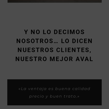
Y NO LO DECIMOS
NOSOTROS… LO DICEN
NUESTROS CLIENTES,
NUESTRO MEJOR AVAL
«Muy rápidos y buen trabajo.»
«Siempre me habeis tratado
«Son buenos profesionales y
«Trabajos espectaculares y
«La ventaja es buena calidad
super bien, como si fueramos
con iniciativa buena para los
rapidos, gasss.»
precio y buen trato.»
familia, asi os considero yo,
clientes.»
Hector