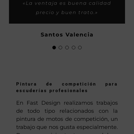
«Muy rápidos y buen trabajo.»
«Siempre me habeis tratado
«Son buenos profesionales y
«Trabajos espectaculares y
«La ventaja es buena calidad
super bien, como si fueramos
con iniciativa buena para los
rapidos, gasss.»
precio y buen trato.»
familia, asi os considero yo,
clientes.»
Hector
ahora os habeis hecho
Demetrio P.
Santos Valencia
grandes, saludos y mucho
Locomotoros
gassss.»
Anton
Pintura de competición para
escuderías profesionales
En Fast Design realizamos trabajos