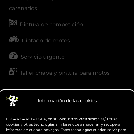
Reparación y mantenimiento de
carenados
Pintura de competición
Pintado de motos
Servicio urgente
Información de las cookies
Taller chapa y pintura para motos
EDGAR GARCIA EGEA, en su Web, https://fastdesign.es/, utiliza
cookies y otras tecnologías similares que almacenan y recuperan
NUESTRAS REDES
información cuando navegas. Estas tecnologías pueden servir para