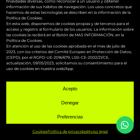
finalidades diversas, como reconocer a un usuario y obtener
información de sus hábitos de navegación. Los usos concretos que
hacemos de estas tecnologías se describen en la información de la
Política de Cookies.
En esta web, disponemos de cookies propias y de terceros para el
acceso y registro al formulario de los usuarios. La información sobre
las cookies la recibirá en el Botón de MAS INFORMACIÓN, en la
Política de Cookies.
En atención al uso de las cookies aprobada en el mes de julio de
2023, con los criterios del Comité Europeo en Protección de Datos,
(CEPD), por el RGPD-UE-2016/679, LSSI-CE-2002/21/CE,
actualización, 09/05/2023, solicitamos su consentimiento para el
BLOG
uso de cookies en nuestra web/App.
Acepto
Los accesorios de moto personalizados
Denegar
que transforman el diseño
Preferencias
Guía de supervivencia: qué hacer con tu
moto tras una caída
Cookies
Política de privacidad
Aviso legal