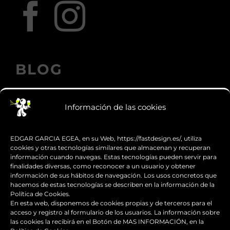
BLOG
Información de las cookies
Los accesorios de moto personalizados
que transforman el diseño
EDGAR GARCIA EGEA, en su Web, https://fastdesign.es/, utiliza
cookies y otras tecnologías similares que almacenan y recuperan
información cuando navegas. Estas tecnologías pueden servir para
Guía de supervivencia: qué hacer con tu
finalidades diversas, como reconocer a un usuario y obtener
moto tras una caída
información de sus hábitos de navegación. Los usos concretos que
hacemos de estas tecnologías se describen en la información de la
Política de Cookies.
¿Qué es y para qué sirve el carenado de
En esta web, disponemos de cookies propias y de terceros para el
una moto?
acceso y registro al formulario de los usuarios. La información sobre
las cookies la recibirá en el Botón de MAS INFORMACIÓN, en la