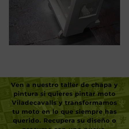
industriales
Pintura de piezas
Ven a nuestro taller de chapa y
pintura si quieres
pintar moto
Viladecavalls
y transformamos