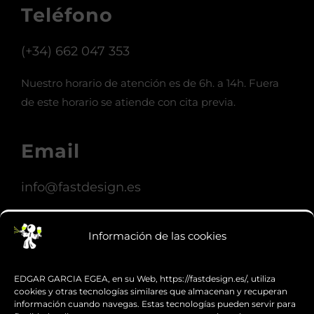
Carrer Indústria, 8
08110 Montcada i Reixac (Barcelona)
Teléfono
(+34) 662 047 353
Nuestro horario de atención es de 6h. a 14h. Fuera
de este horario se atiende con cita previa.
Email
Información de las cookies
info@fastdesign.es
EDGAR GARCIA EGEA, en su Web, https://fastdesign.es/, utiliza
cookies y otras tecnologías similares que almacenan y recuperan
Whatsapp
información cuando navegas. Estas tecnologías pueden servir para