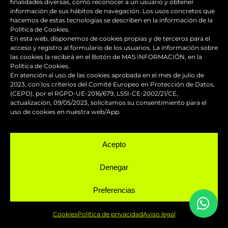
finalidades diversas, como reconocer a un usuario y obtener
información de sus hábitos de navegación. Los usos concretos que
Hablemos
hacemos de estas tecnologías se describen en la información de la
Política de Cookies.
En esta web, disponemos de cookies propias y de terceros para el
acceso y registro al formulario de los usuarios. La información sobre
SERVICIOS
las cookies la recibirá en el Botón de MAS INFORMACIÓN, en la
Política de Cookies.
En atención al uso de las cookies aprobada en el mes de julio de
2023, con los criterios del Comité Europeo en Protección de Datos,
(CEPD), por el RGPD-UE-2016/679, LSSI-CE-2002/21/CE,
actualización, 09/05/2023, solicitamos su consentimiento para el
uso de cookies en nuestra web/App.
Reparación y mantenimiento de
carenados
Acepto
Pintura de competición
Denegar
Pintado de motos
Preferencias
Cookies
Política de privacidad
Aviso legal
Servicio urgente