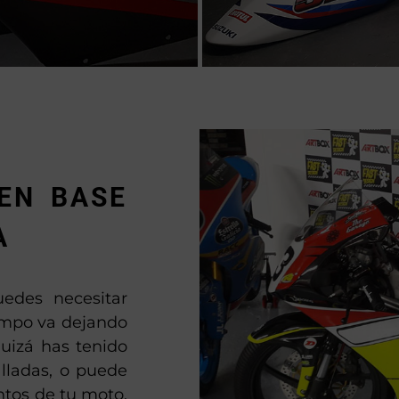
EN BASE
A
edes necesitar
iempo va dejando
uizá has tenido
alladas, o puede
ntos de tu moto.