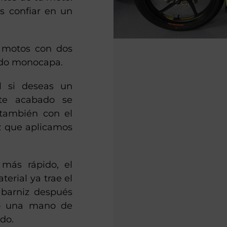
s confiar en un
e motos con dos
ado monocapa.
l si deseas un
ste acabado se
 también con el
iz que aplicamos
 más rápido, el
erial ya trae el
 barniz después
olo una mano de
do.