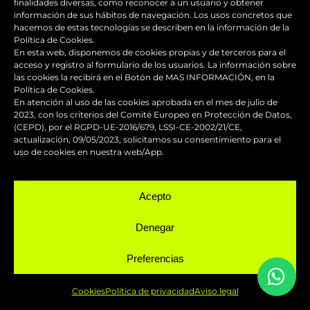
finalidades diversas, como reconocer a un usuario y obtener
información de sus hábitos de navegación. Los usos concretos que
Servicio urgente
hacemos de estas tecnologías se describen en la información de la
Política de Cookies.
En esta web, disponemos de cookies propias y de terceros para el
Taller chapa y pintura para motos
acceso y registro al formulario de los usuarios. La información sobre
las cookies la recibirá en el Botón de MAS INFORMACIÓN, en la
Política de Cookies.
En atención al uso de las cookies aprobada en el mes de julio de
2023, con los criterios del Comité Europeo en Protección de Datos,
NUESTRAS REDES
(CEPD), por el RGPD-UE-2016/679, LSSI-CE-2002/21/CE,
actualización, 09/05/2023, solicitamos su consentimiento para el
uso de cookies en nuestra web/App.
Acepto
Denegar
Preferencias
BLOG
Cookies
Política de privacidad
Aviso legal