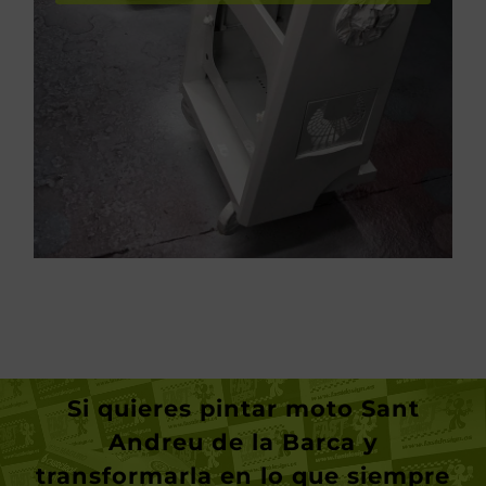
VER PINTURA INDUSTRIAL
Pintura industrial
industriales
Pintura de piezas
Si quieres
pintar moto Sant