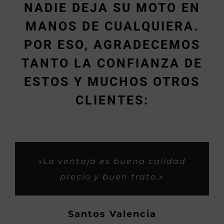
NADIE DEJA SU MOTO EN
MANOS DE CUALQUIERA.
POR ESO, AGRADECEMOS
TANTO LA CONFIANZA DE
ESTOS Y MUCHOS OTROS
CLIENTES:
«Muy rápidos y buen trabajo.»
«Siempre me habeis tratado
«Son buenos profesionales y
«Trabajos espectaculares y
«La ventaja es buena calidad
super bien, como si fueramos
con iniciativa buena para los
rapidos, gasss.»
precio y buen trato.»
familia, asi os considero yo,
clientes.»
Hector
ahora os habeis hecho
Demetrio P.
Santos Valencia
grandes, saludos y mucho