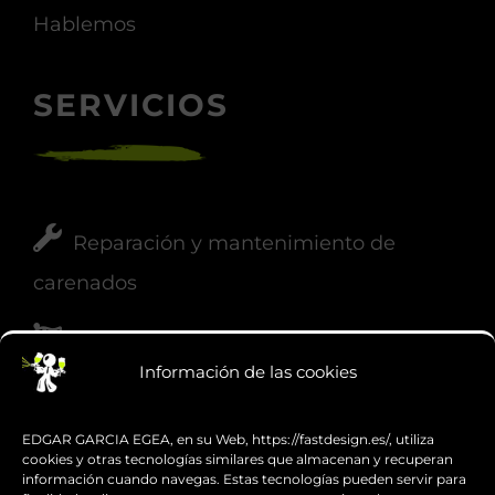
Whatsapp
Hablemos
SERVICIOS
Reparación y mantenimiento de
carenados
Información de las cookies
Pintura de competición
EDGAR GARCIA EGEA, en su Web, https://fastdesign.es/, utiliza
cookies y otras tecnologías similares que almacenan y recuperan
Pintado de motos
información cuando navegas. Estas tecnologías pueden servir para