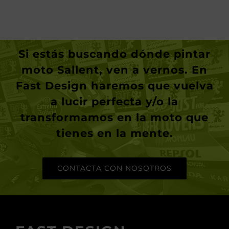
Si estás buscando dónde
pintar
moto Sallent
, ven a vernos. En
Fast Design haremos que vuelva
a lucir perfecta y/o la
transformamos en la moto que
tienes en la mente.
CONTACTA CON NOSOTROS