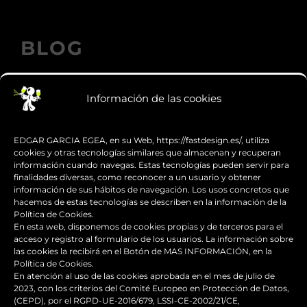
BLOG
Información de las cookies
Los accesorios de moto personalizados
que transforman el diseño
EDGAR GARCIA EGEA, en su Web, https://fastdesign.es/, utiliza
cookies y otras tecnologías similares que almacenan y recuperan
información cuando navegas. Estas tecnologías pueden servir para
Guía de supervivencia: qué hacer con tu
finalidades diversas, como reconocer a un usuario y obtener
moto tras una caída
información de sus hábitos de navegación. Los usos concretos que
hacemos de estas tecnologías se describen en la información de la
Política de Cookies.
¿Qué es y para qué sirve el carenado de
En esta web, disponemos de cookies propias y de terceros para el
una moto?
acceso y registro al formulario de los usuarios. La información sobre
las cookies la recibirá en el Botón de MAS INFORMACIÓN, en la
Política de Cookies.
Seguridad en moto para
En atención al uso de las cookies aprobada en el mes de julio de
2023, con los criterios del Comité Europeo en Protección de Datos,
desplazamientos seguros
(CEPD), por el RGPD-UE-2016/679, LSSI-CE-2002/21/CE,