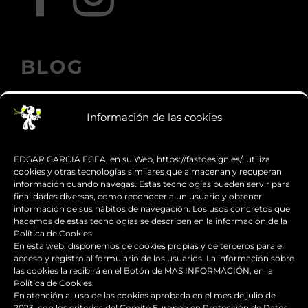
BLOG
Información de las cookies
Los accesorios de moto personalizados
que transforman el diseño
EDGAR GARCIA EGEA, en su Web, https://fastdesign.es/, utiliza
cookies y otras tecnologías similares que almacenan y recuperan
información cuando navegas. Estas tecnologías pueden servir para
Guía de supervivencia: qué hacer con tu
finalidades diversas, como reconocer a un usuario y obtener
moto tras una caída
información de sus hábitos de navegación. Los usos concretos que
hacemos de estas tecnologías se describen en la información de la
Política de Cookies.
¿Qué es y para qué sirve el carenado de
En esta web, disponemos de cookies propias y de terceros para el
una moto?
acceso y registro al formulario de los usuarios. La información sobre
las cookies la recibirá en el Botón de MAS INFORMACIÓN, en la
Política de Cookies.
Seguridad en moto para
En atención al uso de las cookies aprobada en el mes de julio de
2023, con los criterios del Comité Europeo en Protección de Datos,